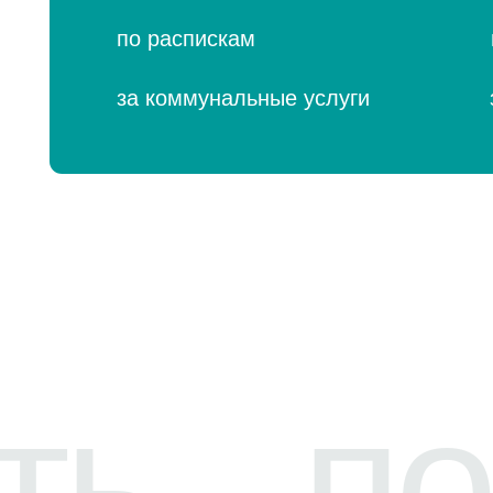
ать
-
пор
Всего
ч
фин
Наши экспе