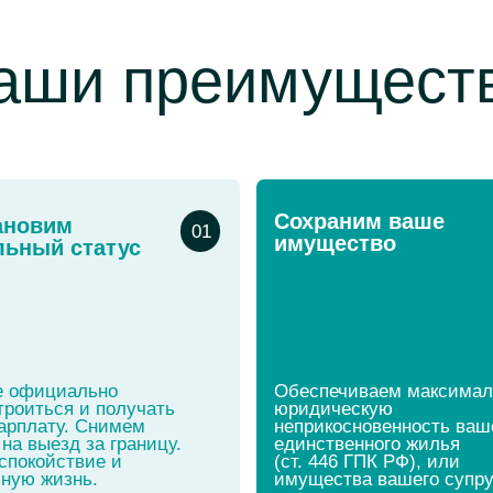
имущество
 статус
иально
Обеспечиваем максимальную
ся и получать
юридическую
у. Снимем
неприкосновенность вашего
зд за границу.
единственного жилья
ствие и
(ст. 446 ГПК РФ), или
знь.
имущества вашего супруга.
Снимем ограничения
05
с дохода
Остановим взыскание по
заработной плате. Приставы