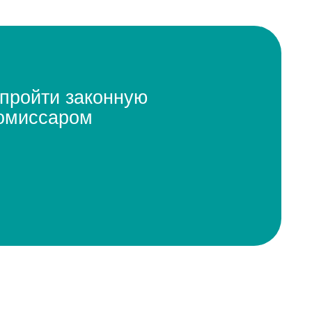
ом
Защитим от звонков
03