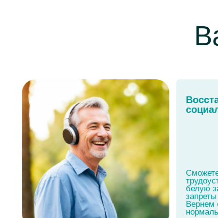
социальный
Сможете офиц
трудоустроить
белую зарплат
запреты на вые
Вернем спокой
нормальную жи
Гарантируем полное
04
списание долга
Прописываем в договоре
возврат денежных средств,