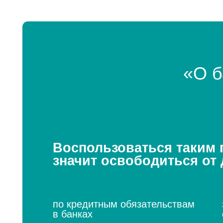
значит освободиться от дол
по кредитным обязательствам
займо
в банках
орган
по распискам
по на
за коммунальные услуги
за ка