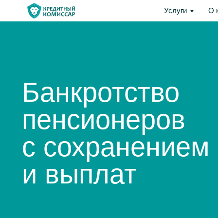
Услуги
О компани
Услуги
О 
Банкротство
пенсионеров
с cохранением п
и выплат
С 2013 года мы помогаем граждана
столкнувшимся с финансовыми тру