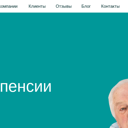
и
Клиенты
Отзывы
Блог
Контакты
Акции
компании
Клиенты
Отзывы
Блог
Контакты
енсии
м,
дностями.