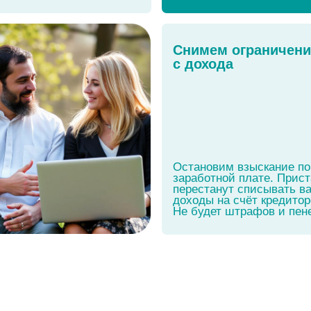
перестанут списывать ваши
доходы на счёт кредиторов.
Не будет штрафов и пеней.
Закон № 127-ФЗ
ротстве физических лиц»
кон о банкротстве дает каждому право на
списание долгов
вом это