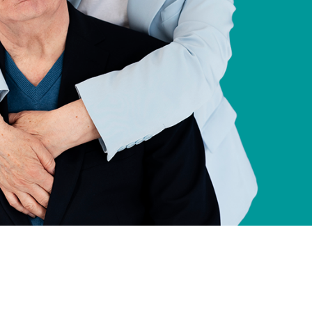
наиболее
ждан, часто
ансовыми