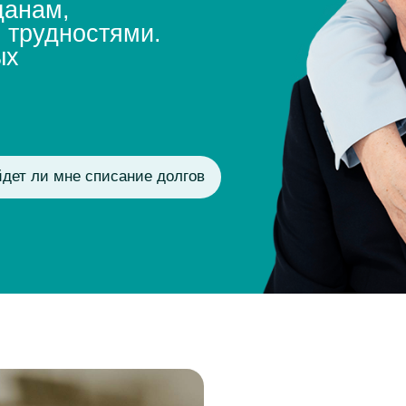
 мне списание долгов
Пенсионеры – одна из 
уязвимых категорий гра
сталкивающихся с фин
трудностями.