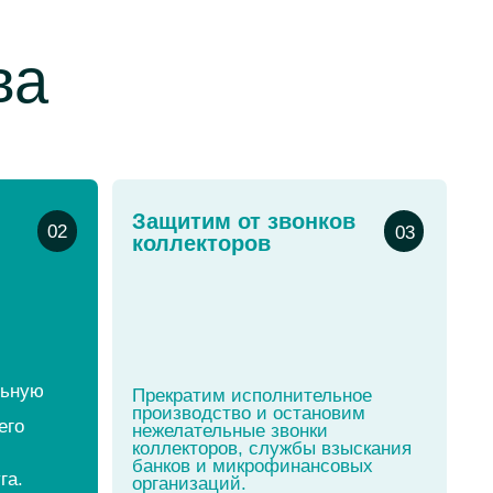
коллекторов
Прекратим исполнительное
производство и остановим
нежелательные звонки
коллекторов, службы взыскания
банков и микрофинансовых
организаций.
Безопасно и
06
удалённо
Вернём вам чувство
безопасности и свободы - без