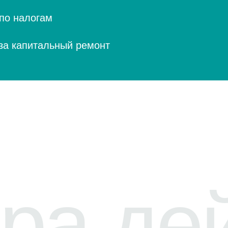
а дейс
етыре простых шага
ансовой свободы
рты изучат вашу ситуацию и простым языком объяснят