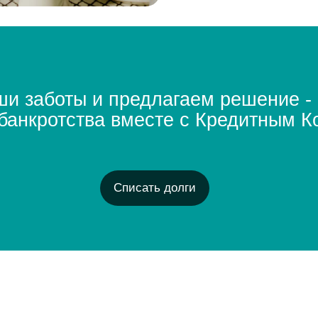
кротства вместе с Кредитным Комиссар
Списать долги
и преимущества
Сохраним ваше
им
01
02