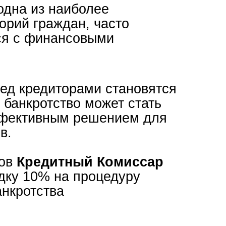
иторами становятся
ство может стать
ым решением для
итный Комиссар
 на процедуру
ва
законную