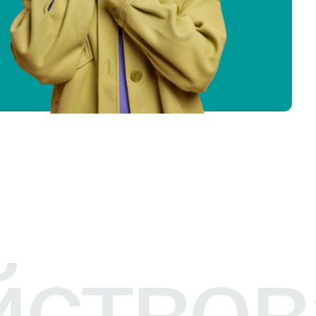
твоват
до