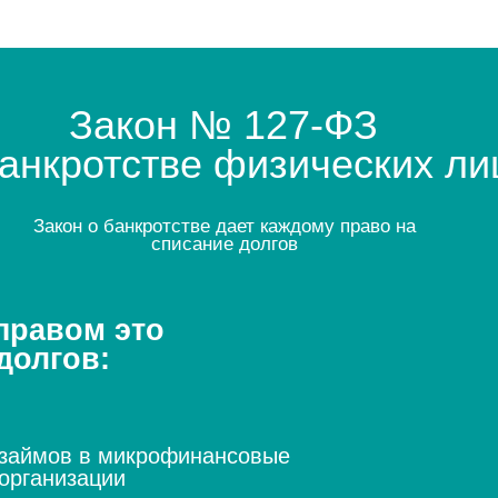
гов:
в в микрофинансовые
изации
логам
питальный ремонт