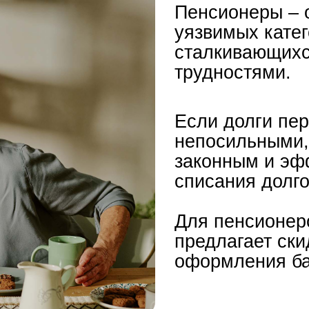
Если долги перед кред
непосильными, банкрот
законным и эффективн
списания долгов.
Для пенсионеров
Кред
предлагает скидку 10%
оформления банкротст
боты и предлагаем решение - пройти 