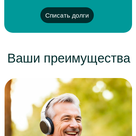
Восстановим
01
социальный статус
Сможете официально
трудоустроиться и получать белую
зарплату. Снимем запреты на
выезд за границу. Вернем
спокойствие и нормальную жизнь.
Сохраним ваше
02
имущество