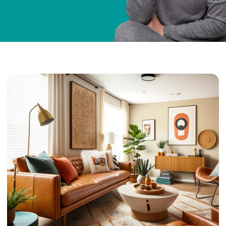
8 августа 2024 года был принят
Федеральный закон № 298-ФЗ,
который вносит изменения в
Федеральный Закон № 127 «О
несостоятельности (банкротстве)».
Если вы готовы платить ипотеку, то вы
имеете право подать на банкротство,
списать другие виды долгов, но
сохранить ипотечное жилье.
Мы понимаем ваши заботы и
предлагаем решение - пройти
процедуру банкротства вместе с
Кредитным Комиссаром
Списать долги