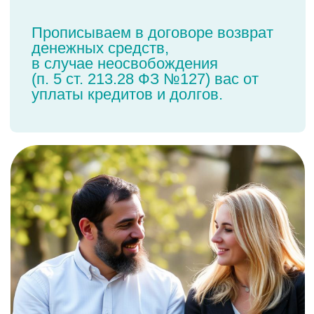
Закон № 127-ФЗ
«О банкротстве
физических лиц»
Закон о банкротстве дает каждому
право на списание долгов
Воспользоваться таким
правом это значит
освободиться от долгов:
по кредитным обязательствам в банках
по распискам
за коммунальные услуги
займов в микрофинансовые организации
по налогам