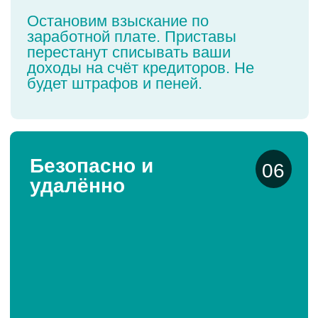
ь
-
пора действ
Всего
четыре простых
шага
до финансовой
свободы
Наши эксперты изучат вашу ситуацию
и простым языком объяснят все детали
процедуры банкротства