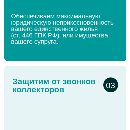
Снимем ограничения
05
с дохода
Остановим взыскание по
заработной плате. Приставы
перестанут списывать ваши