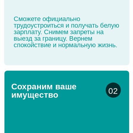
Гарантируем полное
04
списание долга
Прописываем в договоре возврат
денежных средств,
в случае неосвобождения
(п. 5 ст. 213.28 ФЗ №127) вас от
уплаты кредитов и долгов.