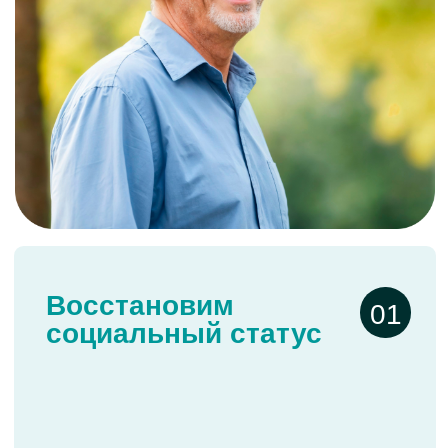
Обеспечиваем максимальную
юридическую неприкосновенность
вашего единственного жилья
(ст. 446 ГПК РФ), или имущества
вашего супруга.
Защитим от звонков
03
коллекторов
Прекратим исполнительное
производство и остановим
нежелательные звонки коллекторов,
службы взыскания банков и
микрофинансовых организаций.