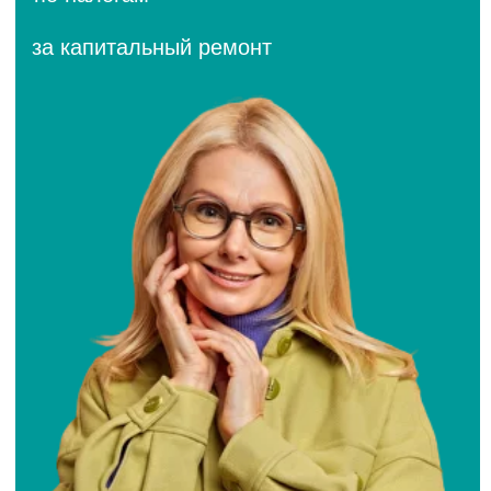
Списание долгов
и кредитов
Добиваемся полного
и окончательного списания
всех задолжностей.
Пройдите небольшой тест и
узнайте можно ли списать
ваши долги
Прохождение теста ни к чему вас не обязывает
и займет не более двух минут