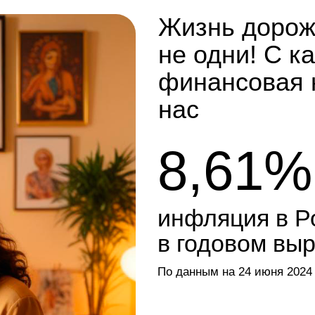
финансовая нагрузк
нас
8,61%
инфляция в России
в годовом выражени
По данным на 24 июня 2024 года
Платежи по кредита
более обременител
а повседневные рас