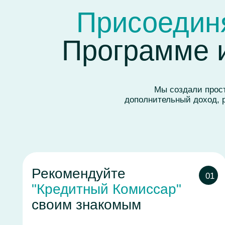
Рекомендуйте
П
01
"Кредитный Комиссар"
в
своим знакомым
в