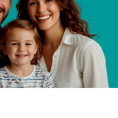
редиты давят? Вы
 днем растет