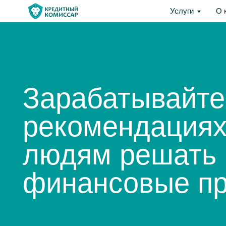
Услуги
О компани
Услуги
О 
Зарабатывайте н
рекомендациях, 
людям решать
финансовые про
Помогая другим, 