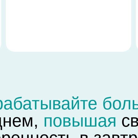
батывайте больше
ем,
повышая
свой
енность в завтрашн
 расходы, избавьтесь от постоянного стресса. Работайте в уд
и месте, и зарабатывайте столько, сколько вы хотите!
Начать зарабатывать