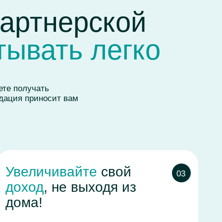
ивайте
свой
03
 не выходя из