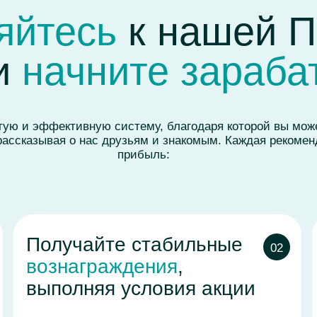
олучайте стабильные
Увелич
02
ознаграждения
,
доход
,
ыполняя условия акции
дома!