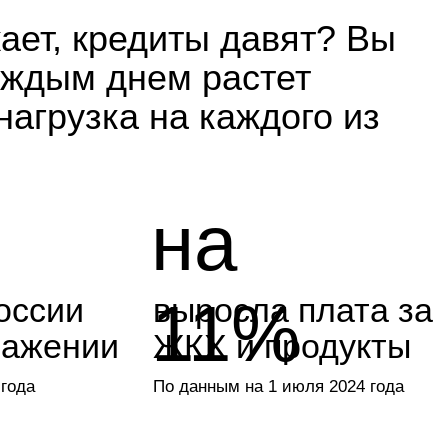
а на каждого из
на
11%
выросла плата за
и
ЖКХ и продукты
По данным на 1 июля 2024 года
м становятся все
ьными,
ходы растут