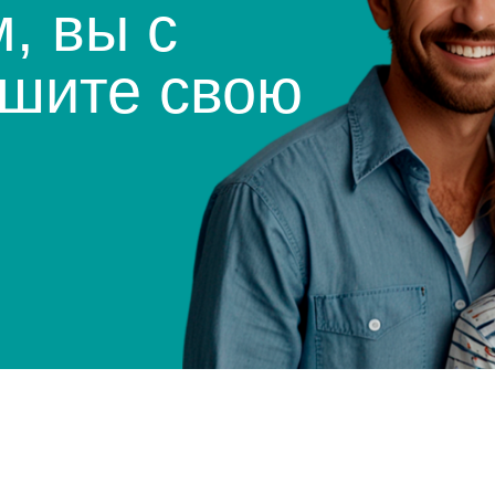
ите свою
Жизнь дорожает, к
не одни! С каждым