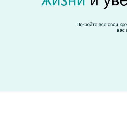
Готовы начать
зарабатывать?
Заполните форму, и мы свяжемся с вами для
дальнейших инструкций!
Имя
E-mail
Номер телефона