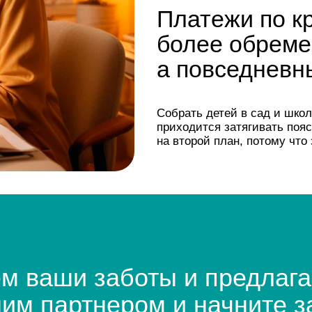
Собрать детей в сад и школу становится
приходится затягивать пояса. Лето, отпу
на второй план, потому что забота о сем
аши заботы и предлагаем ре
партнером и начните зарабат
помогая другим!
Начать зарабатывать