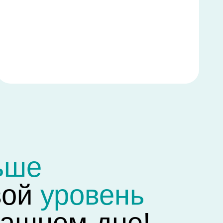
уровень
ем дне!
обное для