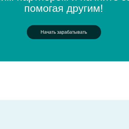
тесь
к нашей Парт
начните зарабатыва
ффективную систему, благодаря которой вы можете получать
зывая о нас друзьям и знакомым. Каждая рекомендация принос
прибыль: