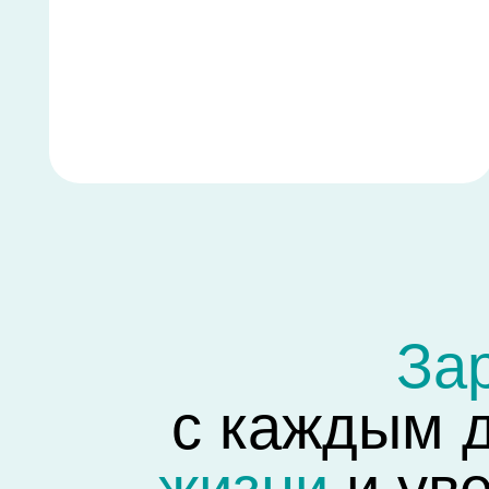
Зара
с каждым дн
жизни
и увер
Покройте все свои кредиты и
вас время 