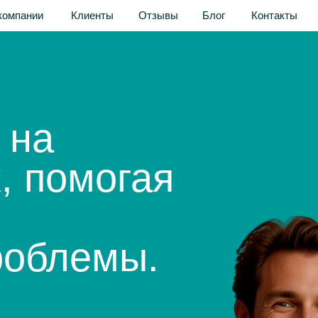
и
Клиенты
Отзывы
Блог
Контакты
Акции
компании
Клиенты
Отзывы
Блог
Контакты
а
помогая
блемы.
вы с